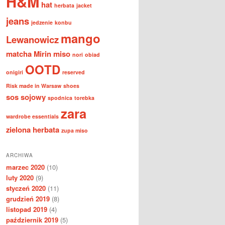
H&M
hat
herbata
jacket
jeans
jedzenie
konbu
mango
Lewanowicz
matcha
Mirin
miso
nori
obiad
OOTD
onigiri
reserved
Risk made in Warsaw
shoes
sos sojowy
spodnica
torebka
zara
wardrobe essentials
zielona herbata
zupa miso
ARCHIWA
marzec 2020
(10)
luty 2020
(9)
styczeń 2020
(11)
grudzień 2019
(8)
listopad 2019
(4)
październik 2019
(5)