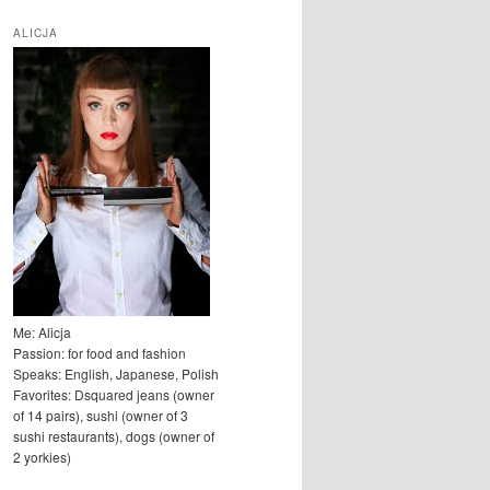
u
k
ALICJA
a
j
Me: Alicja
Passion: for food and fashion
Speaks: English, Japanese, Polish
Favorites: Dsquared jeans (owner
of 14 pairs), sushi (owner of 3
sushi restaurants), dogs (owner of
2 yorkies)