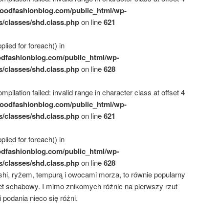
oodfashionblog.com/public_html/wp-
s/classes/shd.class.php
on line
621
plied for foreach() in
dfashionblog.com/public_html/wp-
s/classes/shd.class.php
on line
628
mpilation failed: invalid range in character class at offset 4
oodfashionblog.com/public_html/wp-
s/classes/shd.class.php
on line
621
plied for foreach() in
dfashionblog.com/public_html/wp-
s/classes/shd.class.php
on line
628
shi, ryżem, tempurą i owocami morza, to równie popularny
tlet schabowy. I mimo znikomych różnic na pierwszy rzut
 podania nieco się różni.