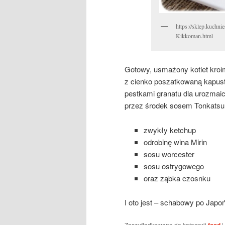
https://sklep.kuchn
Kikkoman.html
Gotowy, usmażony kotlet kroi
z cienko poszatkowaną kapustą
pestkami granatu dla urozmai
przez środek sosem Tonkatsu,
zwykły ketchup
odrobinę wina Mirin
sosu worcester
sosu ostrygowego
oraz ząbka czosnku
I oto jest – schabowy po Japo
Zaszufladkowano do kategorii
|