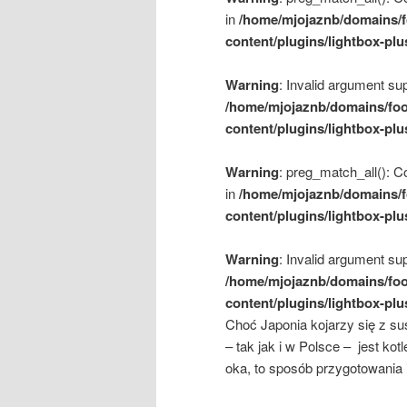
in
/home/mjojaznb/domains/f
content/plugins/lightbox-plu
Warning
: Invalid argument sup
/home/mjojaznb/domains/foo
content/plugins/lightbox-plu
Warning
: preg_match_all(): Co
in
/home/mjojaznb/domains/f
content/plugins/lightbox-plu
Warning
: Invalid argument sup
/home/mjojaznb/domains/foo
content/plugins/lightbox-plu
Choć Japonia kojarzy się z su
– tak jak i w Polsce – jest ko
oka, to sposób przygotowania i