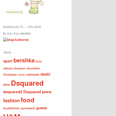
DURSZLAK.PL – POLSKIE
BLOGI KULINARNE
TAGS
bershka
apart
buty
cebula
chanpon
chocolate
dashi
Christmas
curry
czekolada
Dsquared
dieta
dsquared2
Dsquared jeans
food
fashion
guess
foodfashion
gotowanie