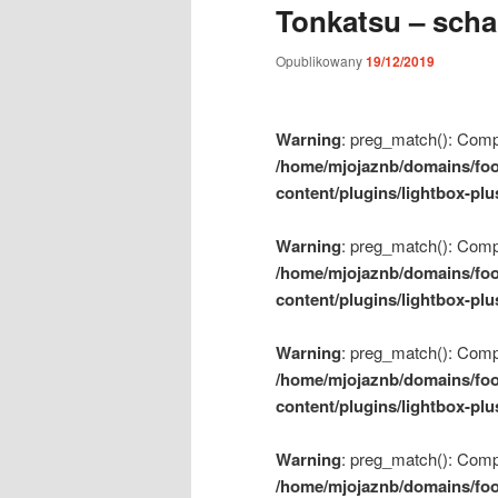
Tonkatsu – sch
m
e
Opublikowany
19/12/2019
n
u
Warning
: preg_match(): Compil
/home/mjojaznb/domains/foo
content/plugins/lightbox-plu
Warning
: preg_match(): Compil
/home/mjojaznb/domains/foo
content/plugins/lightbox-plu
Warning
: preg_match(): Compil
/home/mjojaznb/domains/foo
content/plugins/lightbox-plu
Warning
: preg_match(): Compil
/home/mjojaznb/domains/foo