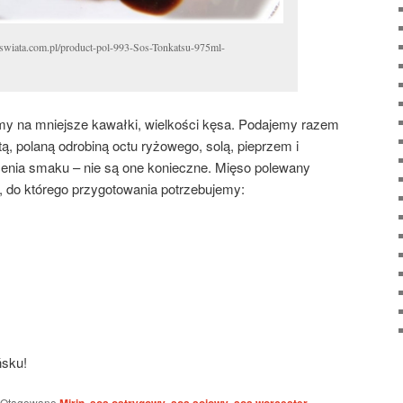
ieswiata.com.pl/product-pol-993-Sos-Tonkatsu-975ml-
my na mniejsze kawałki, wielkości kęsa. Podajemy razem
, polaną odrobiną octu ryżowego, solą, pieprzem i
cenia smaku – nie są one konieczne. Mięso polewany
 do którego przygotowania potrzebujemy:
ńsku!
Otagowano
,
,
,
,