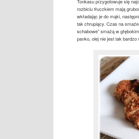
Tonkasu przygotowuje się najc
rozbiciu tłuczkiem mają grub
wkładając je do mąki, następnie
tak chrupiący. Czas na smażeni
schabowe” smażą w głębokim ol
panko, olej nie jest tak bardzo