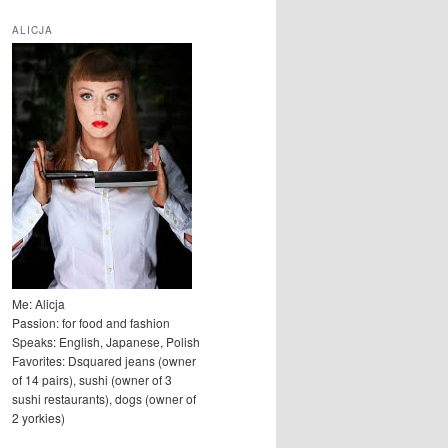
u
k
ALICJA
a
j
Me: Alicja
Passion: for food and fashion
Speaks: English, Japanese, Polish
Favorites: Dsquared jeans (owner
of 14 pairs), sushi (owner of 3
sushi restaurants), dogs (owner of
2 yorkies)