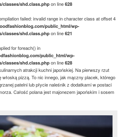
s/classes/shd.class.php
on line
628
mpilation failed: invalid range in character class at offset 4
oodfashionblog.com/public_html/wp-
s/classes/shd.class.php
on line
621
plied for foreach() in
dfashionblog.com/public_html/wp-
s/classes/shd.class.php
on line
628
linarnych atrakcji kuchni japońskiej. Na pierwszy rzut
ę włoską pizzą. To nic innego, jak mączny placek, którego
zanej patelni lub płycie naleśnik z dodatkami w postaci
orza. Całość polana jest majonezem japońskim i sosem