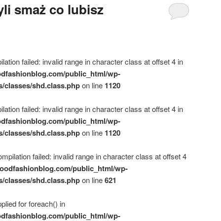
li smaż co lubisz
ation failed: invalid range in character class at offset 4 in
dfashionblog.com/public_html/wp-
s/classes/shd.class.php
on line
1120
ation failed: invalid range in character class at offset 4 in
dfashionblog.com/public_html/wp-
s/classes/shd.class.php
on line
1120
mpilation failed: invalid range in character class at offset 4
oodfashionblog.com/public_html/wp-
s/classes/shd.class.php
on line
621
plied for foreach() in
dfashionblog.com/public_html/wp-