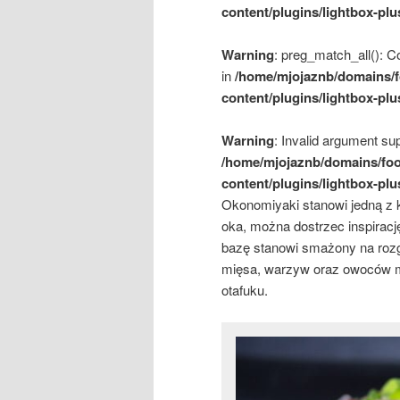
content/plugins/lightbox-plu
Warning
: preg_match_all(): Co
in
/home/mjojaznb/domains/f
content/plugins/lightbox-plu
Warning
: Invalid argument sup
/home/mjojaznb/domains/foo
content/plugins/lightbox-plu
Okonomiyaki stanowi jedną z ku
oka, można dostrzec inspiracj
bazę stanowi smażony na rozgr
mięsa, warzyw oraz owoców m
otafuku.