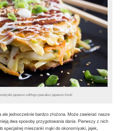
nomiyaki-japanese-cabbage-pancakes-japanese-food/
a ale jednocześnie bardzo złożona. Może zawierać nasze
stnieją dwa sposoby przygotowania dania. Pierwszy z nich
ub specjalnej mieszanki mąki do okonomiyaki, jajek,