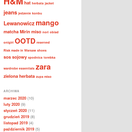
H&M
hat
herbata
jacket
jeans
jedzenie
konbu
mango
Lewanowicz
matcha
Mirin
miso
nori
obiad
OOTD
onigiri
reserved
Risk made in Warsaw
shoes
sos sojowy
spodnica
torebka
zara
wardrobe essentials
zielona herbata
zupa miso
ARCHIWA
marzec 2020
(10)
luty 2020
(9)
styczeń 2020
(11)
grudzień 2019
(8)
listopad 2019
(4)
październik 2019
(5)