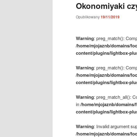
Okonomiyaki czy
m
e
Opublikowany
19/11/2019
n
u
Warning
: preg_match(): Compil
/home/mjojaznb/domains/foo
content/plugins/lightbox-plu
Warning
: preg_match(): Compil
/home/mjojaznb/domains/foo
content/plugins/lightbox-plu
Warning
: preg_match_all(): Co
in
/home/mjojaznb/domains/f
content/plugins/lightbox-plu
Warning
: Invalid argument sup
/home/mjojaznb/domains/foo