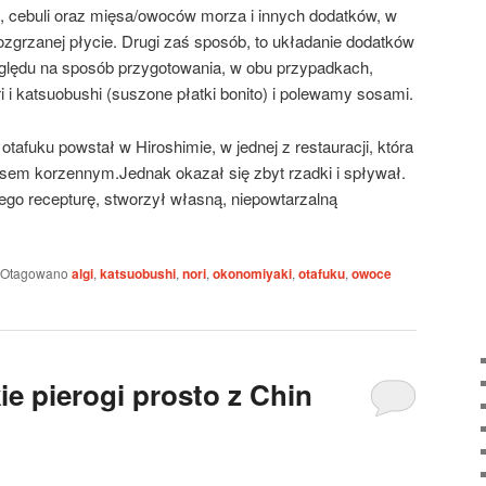
y, cebuli oraz mięsa/owoców morza i innych dodatków, w
zgrzanej płycie. Drugi zaś sposób, to układanie dodatków
ględu na sposób przygotowania, w obu przypadkach,
 i katsuobushi (suszone płatki bonito) i polewamy sosami.
tafuku powstał w Hiroshimie, w jednej z restauracji, która
sem korzennym.Jednak okazał się zbyt rzadki i spływał.
jego recepturę, stworzył własną, niepowtarzalną
Otagowano
algi
,
katsuobushi
,
nori
,
okonomiyaki
,
otafuku
,
owoce
ie pierogi prosto z Chin