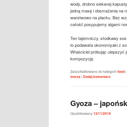
wody, drobno siekanej kapust
jedną masę i obsmażenia na ro
warstwowo na placku. Bez wz
całość posypujemy algami nori
Ten tajemniczy, słodkawy sos o
to podawała okonomiyaki z so
Właściciel próbując ulepszyć 
kompozycję.
Zaszufladkowano do kategorii
food
|
morza
|
Dodaj komentarz
Gyoza – japońsk
Opublikowany
13/11/2019