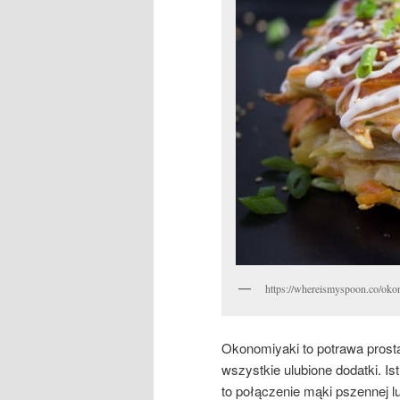
https://whereismyspoon.co/oko
Okonomiyaki to potrawa prost
wszystkie ulubione dodatki. I
to połączenie mąki pszennej l