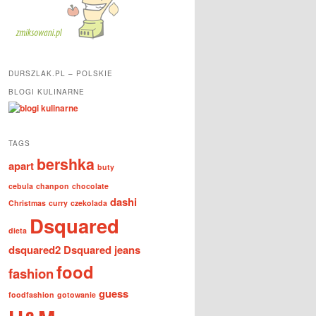
DURSZLAK.PL – POLSKIE
BLOGI KULINARNE
TAGS
bershka
apart
buty
cebula
chanpon
chocolate
dashi
Christmas
curry
czekolada
Dsquared
dieta
dsquared2
Dsquared jeans
food
fashion
guess
foodfashion
gotowanie