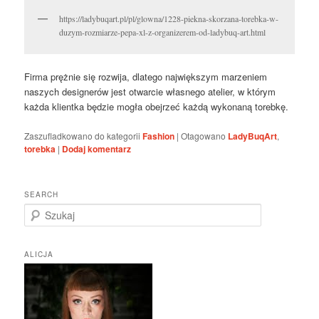
https://ladybuqart.pl/pl/glowna/1228-piekna-skorzana-torebka-w-
duzym-rozmiarze-pepa-xl-z-organizerem-od-ladybuq-art.html
Firma prężnie się rozwija, dlatego największym marzeniem
naszych designerów jest otwarcie własnego atelier, w którym
każda klientka będzie mogła obejrzeć każdą wykonaną torebkę.
Zaszufladkowano do kategorii
Fashion
|
Otagowano
LadyBuqArt
,
torebka
|
Dodaj komentarz
SEARCH
S
z
u
k
ALICJA
a
j