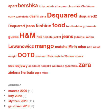
bershka
apart
buty
cebula
chanpon
chocolate
Christmas
Dsquared
dashi
dsquared2
curry
czekolada
dieta
food
fashion
Dsquared jeans
foodfashion
gotowanie
H&M
jeans
guess
hat
herbata
jacket
jedzenie
konbu
mango
Lewanowicz
matcha
Mirin
miso
nori
obiad
OOTD
onigiri
reserved
Risk made in Warsaw
shoes
zara
sos sojowy
spodnica
torebka
wardrobe essentials
zielona herbata
zupa miso
ARCHIWA
marzec 2020
(10)
luty 2020
(9)
styczeń 2020
(11)
grudzień 2019
(8)