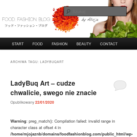
Przeskocz
Przeskocz
do
do
Szuka
tekstu
widgetów
FoodFashionBlog
G
START
FOOD
FASHION
BEAUTY
CONTACT
ł
ó
w
ARCHIWA TAGU:
LADYBUQART
n
e
m
LadyBuq Art – cudze
e
chwalicie, swego nie znacie
n
u
Opublikowany
22/01/2020
Warning
: preg_match(): Compilation failed: invalid range in
character class at offset 4 in
/home/mjojaznb/domains/foodfashionblog.com/public_html/wp-