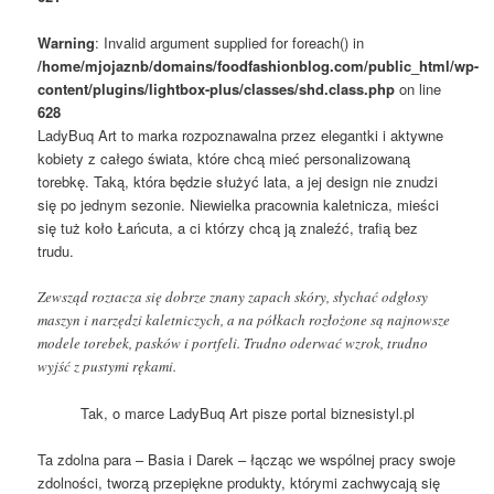
Warning
: Invalid argument supplied for foreach() in
/home/mjojaznb/domains/foodfashionblog.com/public_html/wp-
content/plugins/lightbox-plus/classes/shd.class.php
on line
628
LadyBuq Art to marka rozpoznawalna przez elegantki i aktywne
kobiety z całego świata, które chcą mieć personalizowaną
torebkę. Taką, która będzie służyć lata, a jej design nie znudzi
się po jednym sezonie.
Niewielka pracownia kaletnicza, mieści
się tuż koło Łańcuta, a ci którzy chcą ją znaleźć, trafią bez
trudu.
Zewsząd roztacza się dobrze znany zapach skóry, słychać odgłosy
maszyn i narzędzi kaletniczych, a na półkach rozłożone są najnowsze
modele torebek, pasków i portfeli. Trudno oderwać wzrok, trudno
wyjść z pustymi rękami.
Tak, o marce LadyBuq Art pisze portal biznesistyl.pl
Ta zdolna para – Basia i Darek – łącząc we wspólnej pracy swoje
zdolności, tworzą przepiękne produkty, którymi zachwycają się