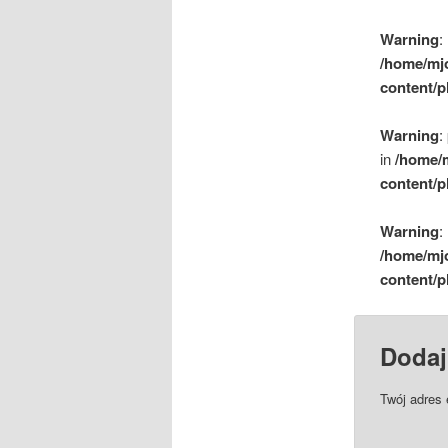
Warning
:
/home/mj
content/p
Warning
:
in
/home/
content/p
Warning
:
/home/mj
content/p
Dodaj
Twój adres 