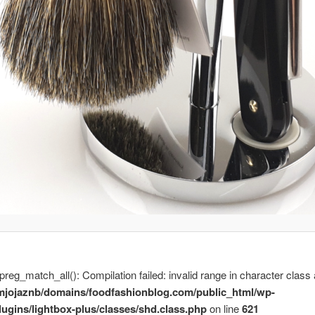
 preg_match_all(): Compilation failed: invalid range in character class 
mjojaznb/domains/foodfashionblog.com/public_html/wp-
lugins/lightbox-plus/classes/shd.class.php
on line
621