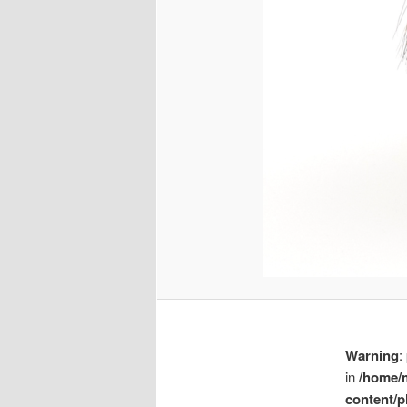
Warning
:
in
/home/
content/p