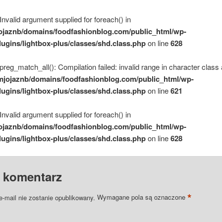
 Invalid argument supplied for foreach() in
ojaznb/domains/foodfashionblog.com/public_html/wp-
lugins/lightbox-plus/classes/shd.class.php
on line
628
 preg_match_all(): Compilation failed: invalid range in character class 
mjojaznb/domains/foodfashionblog.com/public_html/wp-
lugins/lightbox-plus/classes/shd.class.php
on line
621
 Invalid argument supplied for foreach() in
ojaznb/domains/foodfashionblog.com/public_html/wp-
lugins/lightbox-plus/classes/shd.class.php
on line
628
 komentarz
*
e-mail nie zostanie opublikowany.
Wymagane pola są oznaczone