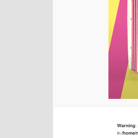
Warning
:
in
/home/