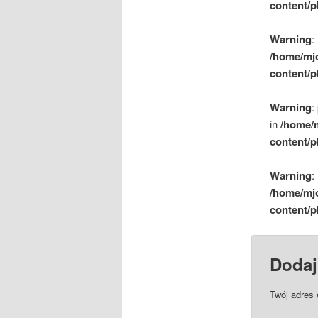
content/p
Warning
:
/home/mj
content/p
Warning
:
in
/home/
content/p
Warning
:
/home/mj
content/p
Dodaj
Twój adres 