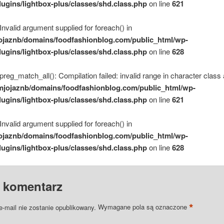
lugins/lightbox-plus/classes/shd.class.php
on line
621
 Invalid argument supplied for foreach() in
ojaznb/domains/foodfashionblog.com/public_html/wp-
lugins/lightbox-plus/classes/shd.class.php
on line
628
 preg_match_all(): Compilation failed: invalid range in character class 
mjojaznb/domains/foodfashionblog.com/public_html/wp-
lugins/lightbox-plus/classes/shd.class.php
on line
621
 Invalid argument supplied for foreach() in
ojaznb/domains/foodfashionblog.com/public_html/wp-
lugins/lightbox-plus/classes/shd.class.php
on line
628
 komentarz
*
e-mail nie zostanie opublikowany.
Wymagane pola są oznaczone