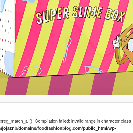
 preg_match_all(): Compilation failed: invalid range in character class 
mjojaznb/domains/foodfashionblog.com/public_html/wp-