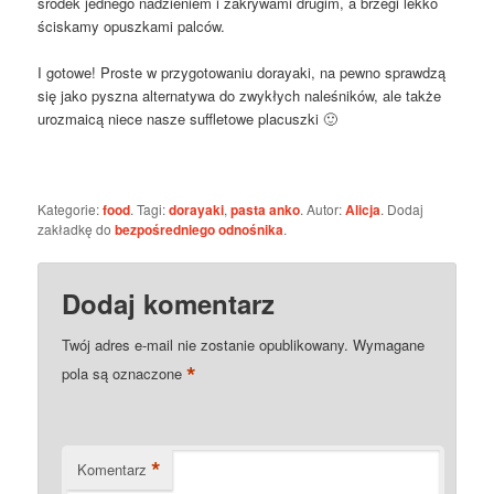
środek jednego nadzieniem i zakrywami drugim, a brzegi lekko
ściskamy opuszkami palców.
I gotowe! Proste w przygotowaniu dorayaki, na pewno sprawdzą
się jako pyszna alternatywa do zwykłych naleśników, ale także
urozmaicą niece nasze suffletowe placuszki 🙂
Kategorie:
food
. Tagi:
dorayaki
,
pasta anko
. Autor:
Alicja
. Dodaj
zakładkę do
bezpośredniego odnośnika
.
Dodaj komentarz
Twój adres e-mail nie zostanie opublikowany.
Wymagane
*
pola są oznaczone
*
Komentarz