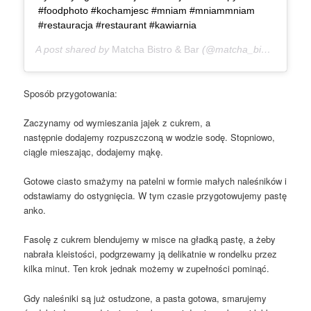
#foodphoto #kochamjesc #mniam #mniammniam
#restauracja #restaurant #kawiarnia
A post shared by
Matcha Bistro & Bar
(@matcha_bistro_bar) on
Sposób przygotowania:
Zaczynamy od wymieszania jajek z cukrem, a
następnie dodajemy rozpuszczoną w wodzie sodę. Stopniowo,
ciągle mieszając, dodajemy mąkę.
Gotowe ciasto smażymy na patelni w formie małych naleśników i
odstawiamy do ostygnięcia. W tym czasie przygotowujemy pastę
anko.
Fasolę z cukrem blendujemy w misce na gładką pastę, a żeby
nabrała kleistości, podgrzewamy ją delikatnie w rondelku przez
kilka minut. Ten krok jednak możemy w zupełności pominąć.
Gdy naleśniki są już ostudzone, a pasta gotowa, smarujemy