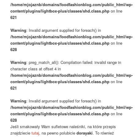
/home/mjojaznb/domains/foodfashionblog.com/public_html/wp-
content/plugins/lightbox-plus/classes/shd.class.php
on line
621
Warning
: Invalid argument supplied for foreach() in
/home/mjojaznb/domains/foodfashionblog.com/public_html/wp-
content/plugins/lightbox-plus/classes/shd.class.php
on line
628
Warning
: preg_match_all(): Compilation failed: invalid range in
character class at offset 4 in
/home/mjojaznb/domains/foodfashionblog.com/public_html/wp-
content/plugins/lightbox-plus/classes/shd.class.php
on line
621
Warning
: Invalid argument supplied for foreach() in
/home/mjojaznb/domains/foodfashionblog.com/public_html/wp-
content/plugins/lightbox-plus/classes/shd.class.php
on line
628
Jeśli smakowały Wam sufletowe naleśniki, na które przepis
znajdziecie
tutaj
, na pewno polubicie
dorayaki
. To również