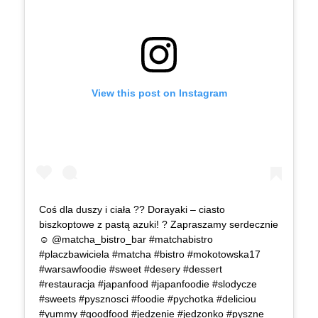
View this post on Instagram
Coś dla duszy i ciała ?? Dorayaki – ciasto
biszkoptowe z pastą azuki! ? Zapraszamy serdecznie
☺ @matcha_bistro_bar #matchabistro
#placzbawiciela #matcha #bistro #mokotowska17
#warsawfoodie #sweet #desery #dessert
#restauracja #japanfood #japanfoodie #slodycze
#sweets #pysznosci #foodie #pychotka #deliciou
#yummy #goodfood #jedzenie #jedzonko #pyszne