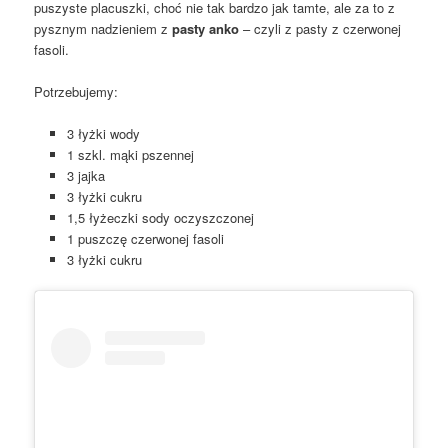
puszyste placuszki, choć nie tak bardzo jak tamte, ale za to z
pysznym nadzieniem z
pasty anko
– czyli z pasty z czerwonej
fasoli.
Potrzebujemy:
3 łyżki wody
1 szkl. mąki pszennej
3 jajka
3 łyżki cukru
1,5 łyżeczki sody oczyszczonej
1 puszczę czerwonej fasoli
3 łyżki cukru