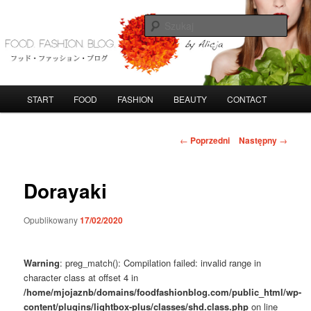
Przeskocz
do
Szuka
tekstu
FoodFashionBlog
G
START
FOOD
FASHION
BEAUTY
CONTACT
ł
ó
w
N
←
Poprzedni
Następny
→
n
a
e
w
m
i
Dorayaki
e
g
n
a
Opublikowany
17/02/2020
u
c
j
a
Warning
: preg_match(): Compilation failed: invalid range in
w
character class at offset 4 in
p
/home/mjojaznb/domains/foodfashionblog.com/public_html/wp-
i
content/plugins/lightbox-plus/classes/shd.class.php
on line