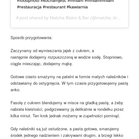
#foodphoto #kochamjesc #mniam #mniammniam
#restauracja #restaurant #kawiarnia
A post shared by
Matcha Bistro & Bar
(@matcha_bistro_bar) on
Sposób przygotowania:
Zaczynamy od wymieszania jajek z cukrem, a
następnie dodajemy rozpuszczoną w wodzie sodę. Stopniowo,
ciągle mieszając, dodajemy mąkę.
Gotowe ciasto smażymy na patelni w formie małych naleśników i
odstawiamy do ostygnięcia. W tym czasie przygotowujemy pastę
anko.
Fasolę z cukrem blendujemy w misce na gładką pastę, a żeby
nabrała kleistości, podgrzewamy ją delikatnie w rondelku przez
kilka minut. Ten krok jednak możemy w zupełności pominąć.
Gdy naleśniki są już ostudzone, a pasta gotowa, smarujemy
środek jednego nadzieniem i zakrywami drugim, a brzegi lekko