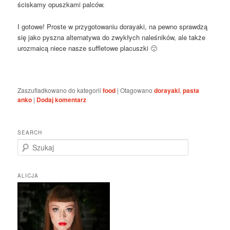
ściskamy opuszkami palców.
I gotowe! Proste w przygotowaniu dorayaki, na pewno sprawdzą
się jako pyszna alternatywa do zwykłych naleśników, ale także
urozmaicą niece nasze suffletowe placuszki 🙂
Zaszufladkowano do kategorii
food
|
Otagowano
dorayaki
,
pasta
anko
|
Dodaj komentarz
SEARCH
S
z
u
k
ALICJA
a
j