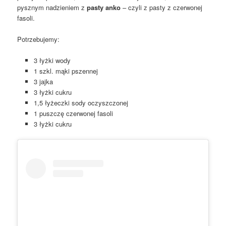
pysznym nadzieniem z
pasty anko
– czyli z pasty z czerwonej
fasoli.
Potrzebujemy:
3 łyżki wody
1 szkl. mąki pszennej
3 jajka
3 łyżki cukru
1,5 łyżeczki sody oczyszczonej
1 puszczę czerwonej fasoli
3 łyżki cukru