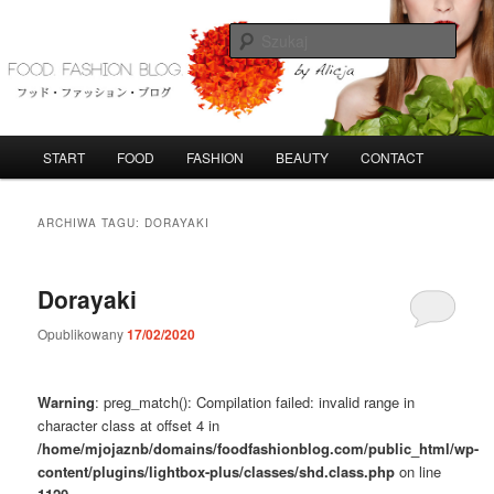
Przeskocz
Przeskocz
do
do
Szuka
tekstu
widgetów
FoodFashionBlog
G
START
FOOD
FASHION
BEAUTY
CONTACT
ł
ó
w
ARCHIWA TAGU:
DORAYAKI
n
e
m
Dorayaki
e
n
Opublikowany
17/02/2020
u
Warning
: preg_match(): Compilation failed: invalid range in
character class at offset 4 in
/home/mjojaznb/domains/foodfashionblog.com/public_html/wp-
content/plugins/lightbox-plus/classes/shd.class.php
on line