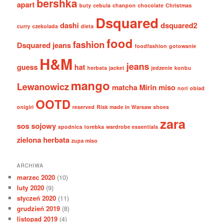
bershka
apart
buty
cebula
chanpon
chocolate
Christmas
Dsquared
dashi
dsquared2
curry
czekolada
dieta
food
fashion
Dsquared jeans
foodfashion
gotowanie
H&M
jeans
guess
hat
herbata
jacket
jedzenie
konbu
mango
Lewanowicz
matcha
Mirin
miso
nori
obiad
OOTD
onigiri
reserved
Risk made in Warsaw
shoes
zara
sos sojowy
spodnica
torebka
wardrobe essentials
zielona herbata
zupa miso
ARCHIWA
marzec 2020
(10)
luty 2020
(9)
styczeń 2020
(11)
grudzień 2019
(8)
listopad 2019
(4)