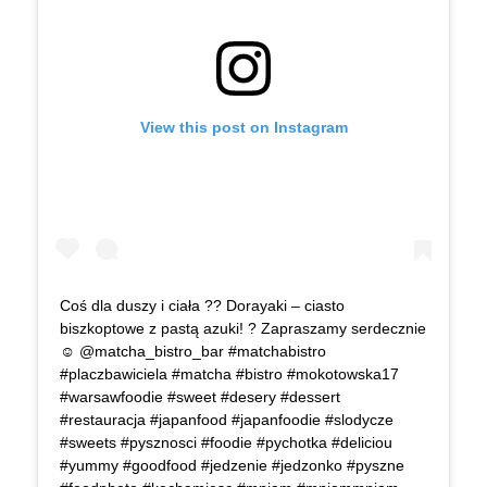
View this post on Instagram
Coś dla duszy i ciała ?? Dorayaki – ciasto
biszkoptowe z pastą azuki! ? Zapraszamy serdecznie
☺ @matcha_bistro_bar #matchabistro
#placzbawiciela #matcha #bistro #mokotowska17
#warsawfoodie #sweet #desery #dessert
#restauracja #japanfood #japanfoodie #slodycze
#sweets #pysznosci #foodie #pychotka #deliciou
#yummy #goodfood #jedzenie #jedzonko #pyszne