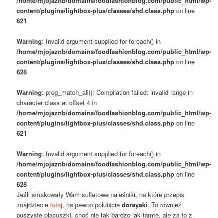
/home/mjojaznb/domains/foodfashionblog.com/public_html/wp-
content/plugins/lightbox-plus/classes/shd.class.php
on line
621
Warning
: Invalid argument supplied for foreach() in
/home/mjojaznb/domains/foodfashionblog.com/public_html/wp-
content/plugins/lightbox-plus/classes/shd.class.php
on line
628
Warning
: preg_match_all(): Compilation failed: invalid range in
character class at offset 4 in
/home/mjojaznb/domains/foodfashionblog.com/public_html/wp-
content/plugins/lightbox-plus/classes/shd.class.php
on line
621
Warning
: Invalid argument supplied for foreach() in
/home/mjojaznb/domains/foodfashionblog.com/public_html/wp-
content/plugins/lightbox-plus/classes/shd.class.php
on line
628
Jeśli smakowały Wam sufletowe naleśniki, na które przepis
znajdziecie
tutaj
, na pewno polubicie
dorayaki
. To również
puszyste placuszki, choć nie tak bardzo jak tamte, ale za to z