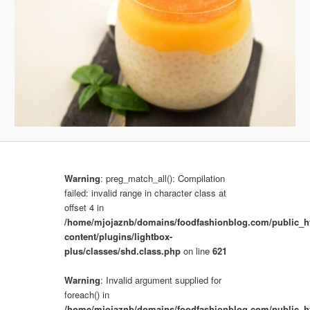
b
r
a
z
k
a
c
h
Warning
: preg_match_all(): Compilation
failed: invalid range in character class at
offset 4 in
/home/mjojaznb/domains/foodfashionblog.com/public_h
content/plugins/lightbox-
plus/classes/shd.class.php
on line
621
Warning
: Invalid argument supplied for
foreach() in
/home/mjojaznb/domains/foodfashionblog.com/public_h