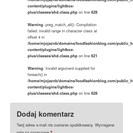
content/plugins/lightbox-
plus/classes/shd.class.php
on line
628
Warning
: preg_match_all(): Compilation
failed: invalid range in character class at
offset 4 in
/home/mjojaznb/domains/foodfashionblog.com/public_h
content/plugins/lightbox-
plus/classes/shd.class.php
on line
621
Warning
: Invalid argument supplied for
foreach() in
/home/mjojaznb/domains/foodfashionblog.com/public_h
content/plugins/lightbox-
plus/classes/shd.class.php
on line
628
Dodaj komentarz
Twój adres e-mail nie zostanie opublikowany.
Wymagane
*
pola są oznaczone