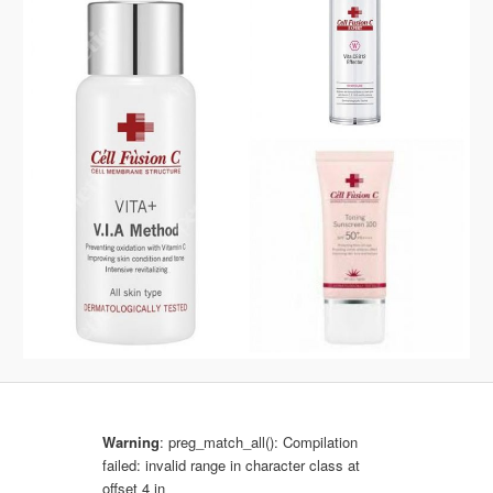
b
r
a
z
k
a
c
h
Warning
: preg_match_all(): Compilation
failed: invalid range in character class at
offset 4 in