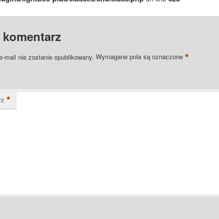
 komentarz
*
e-mail nie zostanie opublikowany.
Wymagane pola są oznaczone
*
rz