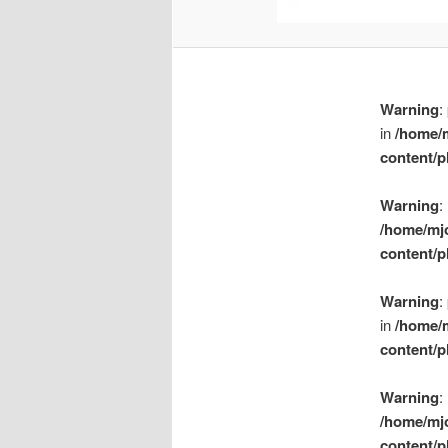
Warning
:
in
/home/
content/p
Warning
:
/home/mj
content/p
Warning
:
in
/home/
content/p
Warning
:
/home/mj
content/p