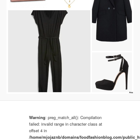
b
r
a
z
k
a
c
h
Warning
: preg_match_all(): Compilation
failed: invalid range in character class at
offset 4 in
/home/mjojaznb/domains/foodfashionblog.com/public_h