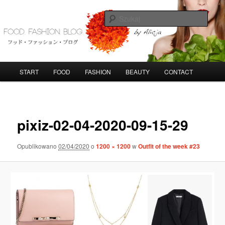
Przeskocz
do
Szuka
tekstu
FoodFashionBlog
G
START
FOOD
FASHION
BEAUTY
CONTACT
ł
ó
w
N
n
a
pixiz-02-04-2020-09-15-29
e
w
m
i
e
g
Opublikowano
02/04/2020
o
1200 × 1200
w
Outfit of the week #23
n
a
u
c
j
a
p
o
o