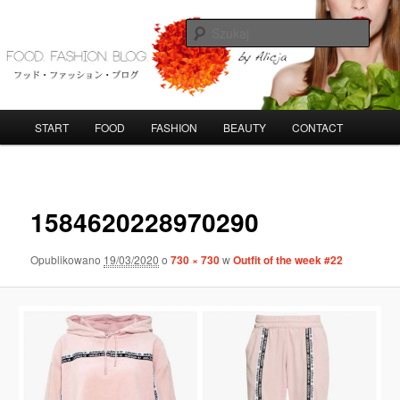
Przeskocz
do
Szuka
tekstu
FoodFashionBlog
G
START
FOOD
FASHION
BEAUTY
CONTACT
ł
ó
w
N
n
a
1584620228970290
e
w
m
i
e
g
Opublikowano
19/03/2020
o
730 × 730
w
Outfit of the week #22
n
a
u
c
j
a
p
o
o