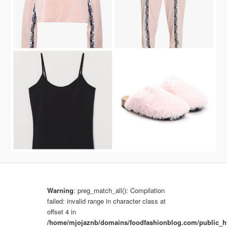
b
r
a
z
k
a
c
h
Warning
: preg_match_all(): Compilation
failed: invalid range in character class at
offset 4 in
/home/mjojaznb/domains/foodfashionblog.com/public_h