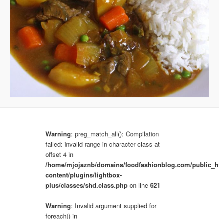
b
r
a
z
k
a
c
h
Warning
: preg_match_all(): Compilation
failed: invalid range in character class at
offset 4 in
/home/mjojaznb/domains/foodfashionblog.com/public_h
content/plugins/lightbox-
plus/classes/shd.class.php
on line
621
Warning
: Invalid argument supplied for
foreach() in