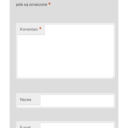
*
pola są oznaczone
*
Komentarz
Nazwa
E-mail