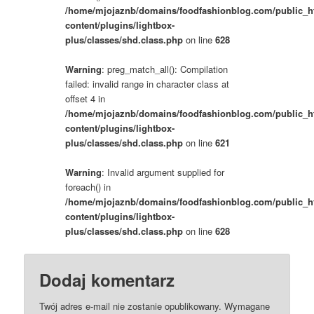
/home/mjojaznb/domains/foodfashionblog.com/public_h
content/plugins/lightbox-
plus/classes/shd.class.php
on line
628
Warning
: preg_match_all(): Compilation
failed: invalid range in character class at
offset 4 in
/home/mjojaznb/domains/foodfashionblog.com/public_h
content/plugins/lightbox-
plus/classes/shd.class.php
on line
621
Warning
: Invalid argument supplied for
foreach() in
/home/mjojaznb/domains/foodfashionblog.com/public_h
content/plugins/lightbox-
plus/classes/shd.class.php
on line
628
Dodaj komentarz
Twój adres e-mail nie zostanie opublikowany.
Wymagane