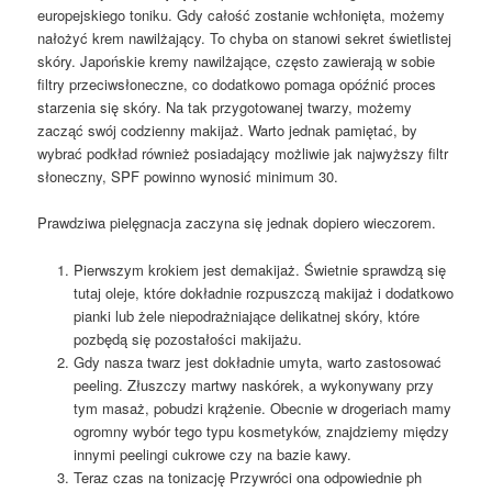
europejskiego toniku. Gdy całość zostanie wchłonięta, możemy
nałożyć krem nawilżający. To chyba on stanowi sekret świetlistej
skóry. Japońskie kremy nawilżające, często zawierają w sobie
filtry przeciwsłoneczne, co dodatkowo pomaga opóźnić proces
starzenia się skóry. Na tak przygotowanej twarzy, możemy
zacząć swój codzienny makijaż. Warto jednak pamiętać, by
wybrać podkład również posiadający możliwie jak najwyższy filtr
słoneczny, SPF powinno wynosić minimum 30.
Prawdziwa pielęgnacja zaczyna się jednak dopiero wieczorem.
Pierwszym krokiem jest demakijaż. Świetnie sprawdzą się
tutaj oleje, które dokładnie rozpuszczą makijaż i dodatkowo
pianki lub żele niepodrażniające delikatnej skóry, które
pozbędą się pozostałości makijażu.
Gdy nasza twarz jest dokładnie umyta, warto zastosować
peeling. Złuszczy martwy naskórek, a wykonywany przy
tym masaż, pobudzi krążenie. Obecnie w drogeriach mamy
ogromny wybór tego typu kosmetyków, znajdziemy między
innymi peelingi cukrowe czy na bazie kawy.
Teraz czas na tonizację Przywróci ona odpowiednie ph