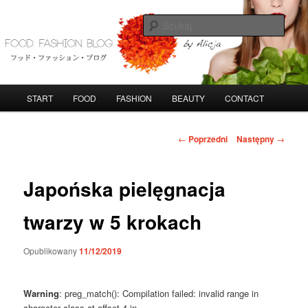
Przeskocz
do
Szuka
tekstu
FoodFashionBlog
G
START
FOOD
FASHION
BEAUTY
CONTACT
ł
ó
w
N
←
Poprzedni
Następny
→
n
a
e
w
m
i
Japońska pielęgnacja
e
g
n
a
twarzy w 5 krokach
u
c
j
Opublikowany
11/12/2019
a
w
p
Warning
: preg_match(): Compilation failed: invalid range in
i
character class at offset 4 in