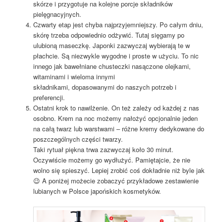
skórze i przygotuje na kolejne porcje składników
pielęgnacyjnych.
Czwarty etap jest chyba najprzyjemniejszy. Po całym dniu,
skórę trzeba odpowiednio odżywić. Tutaj sięgamy po
ulubioną maseczkę. Japonki zazwyczaj wybierają te w
płachcie. Są niezwykle wygodne i proste w użyciu. To nic
innego jak bawełniane chusteczki nasączone olejkami,
witaminami i wieloma innymi
składnikami, dopasowanymi do naszych potrzeb i
preferencji.
Ostatni krok to nawilżenie. On też zależy od każdej z nas
osobno. Krem na noc możemy nałożyć opcjonalnie jeden
na całą twarz lub warstwami – różne kremy dedykowane do
poszczególnych części twarzy.
Taki rytuał piękna trwa zazwyczaj koło 30 minut.
Oczywiście możemy go wydłużyć. Pamiętajcie, że nie
wolno się spieszyć. Lepiej zrobić coś dokładnie niż byle jak
😉 A poniżej możecie zobaczyć przykładowe zestawienie
lubianych w Polsce japońskich kosmetyków.