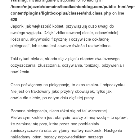
/home/mjojaznb/domains/foodfashionblog.com/public_html/wp-
content/plugins/lightbox-plus/classes/shd.class.php
on line
628
Japonki jak większość kobiet, przywiązują dużo uwagi do
swojego wyglądu. Dzięki zbilansowanej diecie, odpowiedniej
ilości snu, aktywności fizycznej i oczywiście dokładnej
pielęgnacji, ich skóra jest zawsze świeża i rozświetlona.
Taki rytuał piękna, składa się z pięciu etapów: dwufazowego
oczyszczania, złuszczania, odżywiania, tonizacji, odżywienia i
nawilżenia.
Czas poświęcony na pielęgnację, to czas relaksu i odpoczynku.
Nie jest on traktowany jako przykry obowiązek, tylko jak
chwila dla siebie, po całym dniu ciężkiej pracy.
Poranna pielęgnacja, nieco różni się od tej wieczornej.
Pierwszym krokiem jest obmycie twarzy zimną wodą – to sprawi,
że zamknął się pory, które przez noc pochłaniały
zanieczyszczenia oraz zmyjemy martwy naskórek. Następnie
nakładamy lotion, będący odpowiednikiem naszego