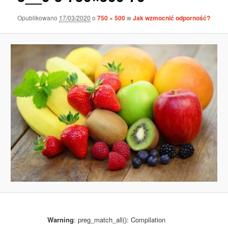
b
r
Opublikowano
17/03/2020
o
750 × 500
w
Jak wzmocnić odporność?
a
z
k
a
c
h
Warning
: preg_match_all(): Compilation