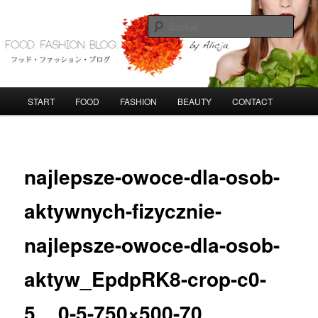
Przeskocz
do
Szuka
tekstu
FoodFashionBlog
G
START
FOOD
FASHION
BEAUTY
CONTACT
ł
ó
w
N
n
a
najlepsze-owoce-dla-osob-
e
w
m
i
e
g
aktywnych-fizycznie-
n
a
u
c
najlepsze-owoce-dla-osob-
j
a
aktyw_EpdpRK8-crop-c0-
p
o
5__0-5-750×500-70
o