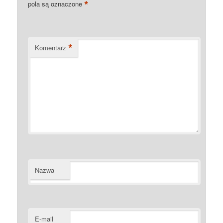
*
pola są oznaczone
*
Komentarz
Nazwa
E-mail