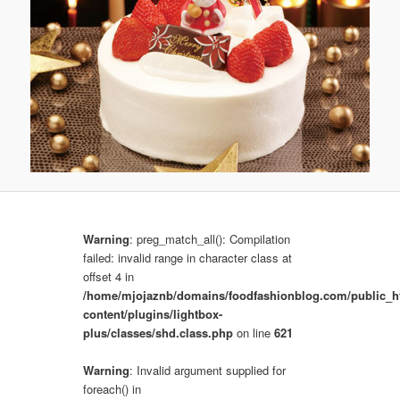
b
r
a
z
k
a
c
h
Warning
: preg_match_all(): Compilation
failed: invalid range in character class at
offset 4 in
/home/mjojaznb/domains/foodfashionblog.com/public_h
content/plugins/lightbox-
plus/classes/shd.class.php
on line
621
Warning
: Invalid argument supplied for
foreach() in