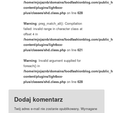
/home/mjojaznb/domains/foodfashionblog.com/public_h
content/plugins/lightbox-
plus/classes/shd.class.php
on line
628
Warning
: preg_match_all(): Compilation
failed: invalid range in character class at
offset 4 in
/home/mjojaznb/domains/foodfashionblog.com/public_h
content/plugins/lightbox-
plus/classes/shd.class.php
on line
621
Warning
: Invalid argument supplied for
foreach() in
/home/mjojaznb/domains/foodfashionblog.com/public_h
content/plugins/lightbox-
plus/classes/shd.class.php
on line
628
Dodaj komentarz
Twój adres e-mail nie zostanie opublikowany.
Wymagane