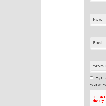
Nazwa
E-mail
Witryna i
Zapisz 
kolejnych k