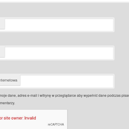
nternetowa
moje dane, adres e-mail i witrynę w przeglądarce aby wypełnić dane podczas pisa
omentarzy.