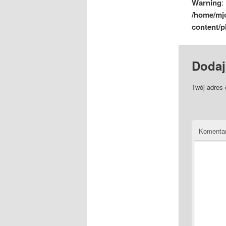
Warning
:
/home/mj
content/p
Dodaj
Twój adres 
Komenta