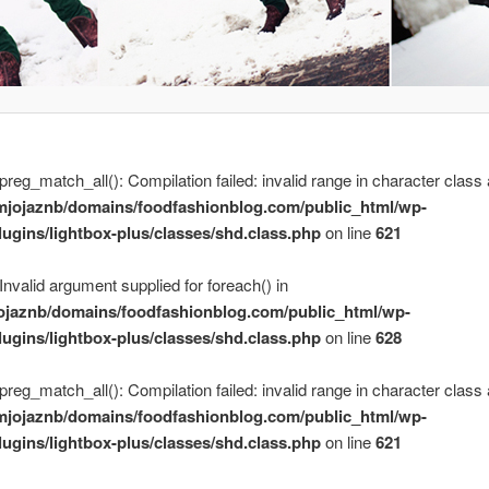
 preg_match_all(): Compilation failed: invalid range in character class 
mjojaznb/domains/foodfashionblog.com/public_html/wp-
lugins/lightbox-plus/classes/shd.class.php
on line
621
 Invalid argument supplied for foreach() in
ojaznb/domains/foodfashionblog.com/public_html/wp-
lugins/lightbox-plus/classes/shd.class.php
on line
628
 preg_match_all(): Compilation failed: invalid range in character class 
mjojaznb/domains/foodfashionblog.com/public_html/wp-
lugins/lightbox-plus/classes/shd.class.php
on line
621