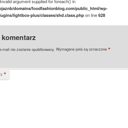
 Invalid argument supplied for foreach() in
ojaznb/domains/foodfashionblog.com/public_html/wp-
lugins/lightbox-plus/classes/shd.class.php
on line
628
 komentarz
*
e-mail nie zostanie opublikowany.
Wymagane pola są oznaczone
*
rz