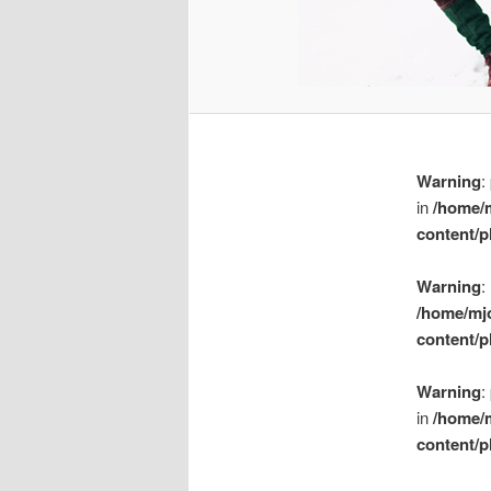
Warning
:
in
/home/
content/p
Warning
:
/home/mj
content/p
Warning
:
in
/home/
content/p