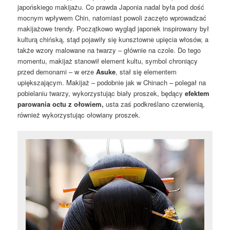
japońskiego makijażu. Co prawda Japonia nadal była pod dość
mocnym wpływem Chin, natomiast powoli zaczęto wprowadzać
makijażowe trendy. Początkowo wygląd japonek inspirowany był
kulturą chińską, stąd pojawiły się kunsztowne upięcia włosów, a
także wzory malowane na twarzy – głównie na czole. Do tego
momentu, makijaż stanowił element kultu, symbol chroniący
przed demonami – w erze
Asuke
, stał się elementem
upiększającym. Makijaż – podobnie jak w Chinach – polegał na
pobielaniu twarzy, wykorzystując biały proszek, będący
efektem
parowania octu z ołowiem,
usta zaś podkreślano czerwienią,
również wykorzystując ołowiany proszek.