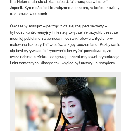
Era
Heian
stała się chyba najbardziej znaną erą w historii
Japonii. Być może jest to związane z czasem, w końcu mówimy
tu o prawie 400 latach.
Ówczesny makijaż – patrząc z dzisiejszej perspektywy –
był dość kontrowersyjny i niestety zwyczajnie brzydki. Jeszcze
mocniej pobielano za pomocą mieszanki ołowiu z rtęcią, brwi
malowano tuż przy linii włosów, a zęby poczerniano. Pozbywanie
się brwi wyrywając je i rysowanie ich wyżej powodowało, że
twarz nabierała efektu posągowej i charakteryzował arystokrację,
ludzi zamożnych, dlatego taki wygląd był niezwykle pożądany.