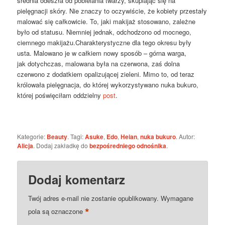
średnia odeszła od pobielania twarzy, skupiając się na
pielęgnacji skóry. Nie znaczy to oczywiście, że kobiety przestały
malować się całkowicie. To, jaki makijaż stosowano, zależne
było od statusu. Niemniej jednak, odchodzono od mocnego,
ciemnego makijażu.Charakterystyczne dla tego okresu były
usta. Malowano je w całkiem nowy sposób – górna warga,
jak dotychczas, malowana była na czerwona, zaś dolna
czerwono z dodatkiem opalizującej zieleni. Mimo to, od teraz
królowała pielęgnacja, do której wykorzystywano nuka bukuro,
której poświęciłam oddzielny
post
.
Kategorie:
Beauty
. Tagi:
Asuke
,
Edo
,
Heian
,
nuka bukuro
. Autor:
Alicja
. Dodaj zakładkę do
bezpośredniego odnośnika
.
Dodaj komentarz
Twój adres e-mail nie zostanie opublikowany.
Wymagane
*
pola są oznaczone