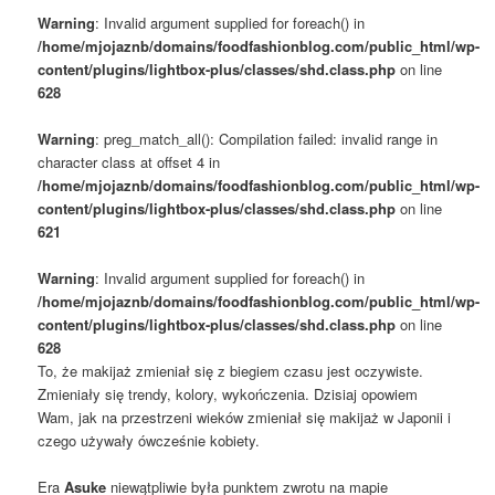
Warning
: Invalid argument supplied for foreach() in
/home/mjojaznb/domains/foodfashionblog.com/public_html/wp-
content/plugins/lightbox-plus/classes/shd.class.php
on line
628
Warning
: preg_match_all(): Compilation failed: invalid range in
character class at offset 4 in
/home/mjojaznb/domains/foodfashionblog.com/public_html/wp-
content/plugins/lightbox-plus/classes/shd.class.php
on line
621
Warning
: Invalid argument supplied for foreach() in
/home/mjojaznb/domains/foodfashionblog.com/public_html/wp-
content/plugins/lightbox-plus/classes/shd.class.php
on line
628
To, że makijaż zmieniał się z biegiem czasu jest oczywiste.
Zmieniały się trendy, kolory, wykończenia. Dzisiaj opowiem
Wam, jak na przestrzeni wieków zmieniał się makijaż w Japonii i
czego używały ówcześnie kobiety.
Era
Asuke
niewątpliwie była punktem zwrotu na mapie