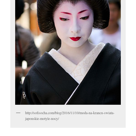
http://sofisocha.com/blog/2016/11/10/moda-na-krancu-swiata-
japonskie-motyle-nocy/