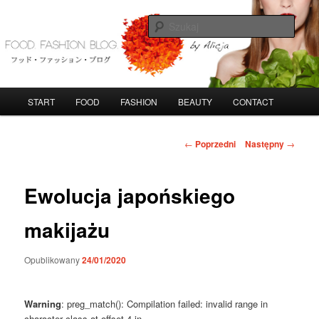
Przeskocz
do
Szuka
tekstu
FoodFashionBlog
G
START
FOOD
FASHION
BEAUTY
CONTACT
ł
ó
w
N
←
Poprzedni
Następny
→
n
a
e
w
m
i
Ewolucja japońskiego
e
g
n
a
makijażu
u
c
j
Opublikowany
24/01/2020
a
w
p
Warning
: preg_match(): Compilation failed: invalid range in
i
character class at offset 4 in