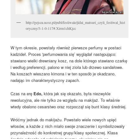
http://gejsza.ucoz.pl/publ/festiwale/jidai_matsuri_czyli_festiwal_hist
oryczny/3-1-0-117#.Xirm1chKjcc
W tym okresie, powstały również pierwsze perfumy w postaci
kadzideł. Proces 'perfumowania się’ wyglądał następująco:
stawiano wielki drewniany kosz, na dole którego stawiano czarkę
i według preferencji, palono w niej zioła lub drzewo sandałowe.
Na koszach wieszano kimona i w ten sposób je okadzano,
nadając im charakterystyczny zapach.
Czas na erę
Edo,
która jak się okazało, była niezwykle
rewolucyjna, ale nie tylko ze względu na makijaż. To właśnie
wtedy obalono cesarstwo oraz rozpoczął się bunt klasy średniej.
Wróćmy jednak do makijażu. Powstało wiele nowych upięć
włosów, a każde z nich miało swoje znaczenie i symbolizowały
przynależność do konkretnej grupy/klasy społecznej. Klasa